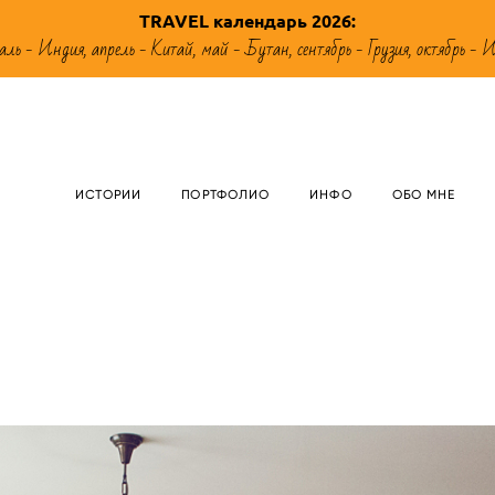
TRAVEL календарь 2026
:
аль - Индия, апрель - Китай, май - Бутан, сентябрь - Грузия, октябрь - 
ИСТОРИИ
ПОРТФОЛИО
ИНФО
ОБО МНЕ