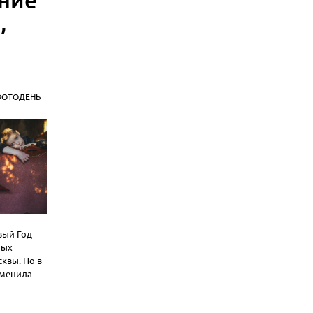
,
ФОТОДЕНЬ
вый Год
мых
квы. Но в
зменила