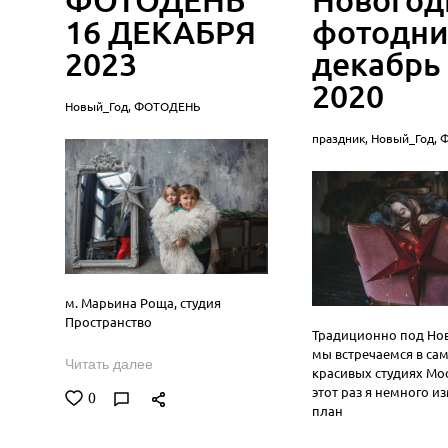
16 ДЕКАБРЯ
фотодни
2023
декабрь
2020
Новый_Год,
ФОТОДЕНЬ
праздник,
Новый_Год,
м. Марьина Роща, студия
Пространство
Традиционно под Но
мы встречаемся в са
Читать далее
красивых студиях Мос
этот раз я немного и
0
план