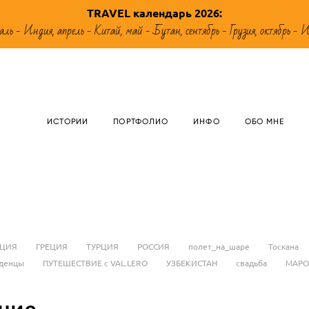
TRAVEL календарь 2026
:
аль - Индия, апрель - Китай, май - Бутан, сентябрь - Грузия, октябрь - 
ИСТОРИИ
ПОРТФОЛИО
ИНФО
ОБО МНЕ
НЦИЯ
ГРЕЦИЯ
ТУРЦИЯ
РОССИЯ
полет_на_шаре
Тоскана
денцы
ПУТЕШЕСТВИЕ с VAL.LERO
УЗБЕКИСТАН
свадьба
МАРО
ние